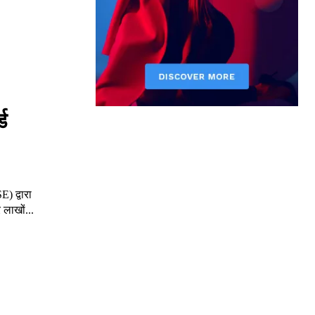
ड
) द्वारा
 लाखों...