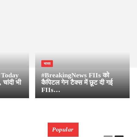
भारत
e Today
#BreakingNews FIIs को
चांदी भी
कैपिटल गेन टैक्स में छूट दी गई
FIIs…
Popular