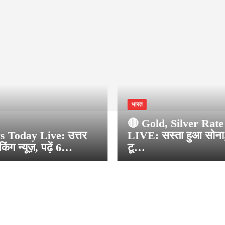
भारत
🔴 Gold, Silver Rat
 Today Live: उत्तर
LIVE: सस्ता हुआ सोना, 
ेकिंग न्यूज़, पढ़ें 6…
टू…