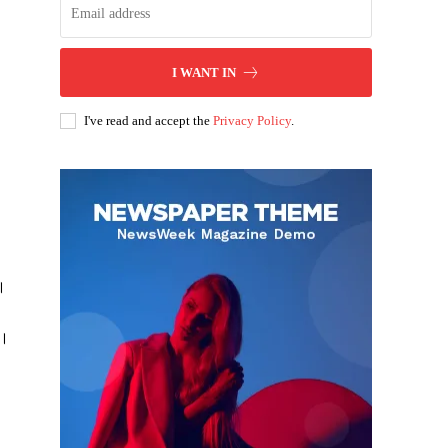
I WANT IN
I've read and accept the
Privacy Policy
.
ै।
ं।