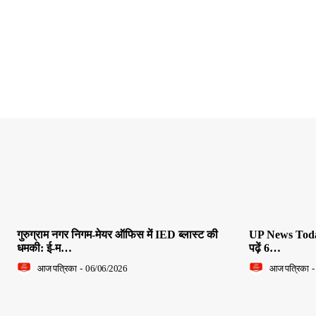
गुरुग्राम नगर निगम-मेयर ऑफिस में IED ब्लास्ट की
UP News Today L
धमकी: ई-म…
पढ़ें 6…
आज पत्रिका
-
06/06/2026
आज पत्रिका
-