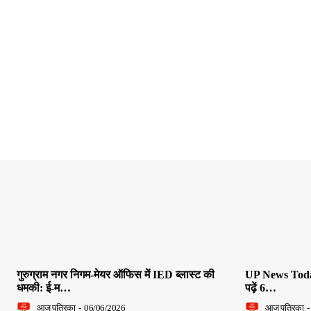
गुरुग्राम नगर निगम-मेयर ऑफिस में IED ब्लास्ट की
UP News Today L
धमकी: ई-म…
पढ़ें 6…
आज पत्रिका
-
06/06/2026
आज पत्रिका
-