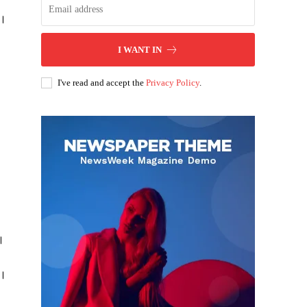
ं।
I WANT IN
I've read and accept the
Privacy Policy
.
ै।
ं।