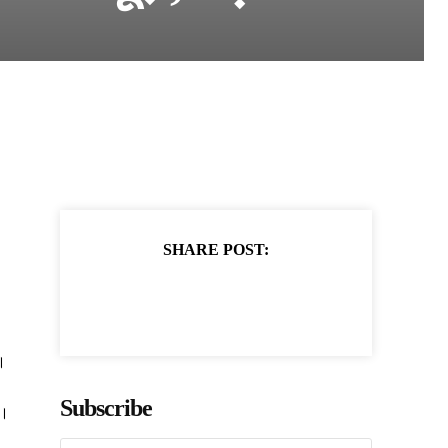
SHARE POST:
ै।
Subscribe
ं।