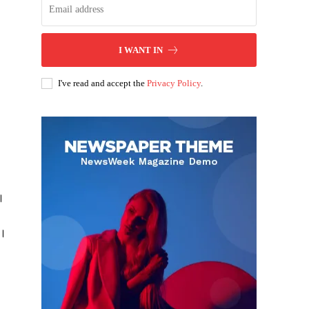
I WANT IN
I've read and accept the
Privacy Policy
.
ै।
ं।