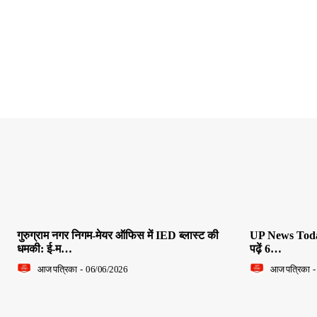
गुरुग्राम नगर निगम-मेयर ऑफिस में IED ब्लास्ट की
UP News Today L
धमकी: ई-म…
पढ़ें 6…
आज पत्रिका
-
06/06/2026
आज पत्रिका
-