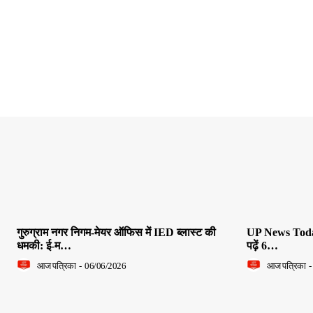
गुरुग्राम नगर निगम-मेयर ऑफिस में IED ब्लास्ट की
UP News Today L
धमकी: ई-म…
पढ़ें 6…
आज पत्रिका
-
06/06/2026
आज पत्रिका
-