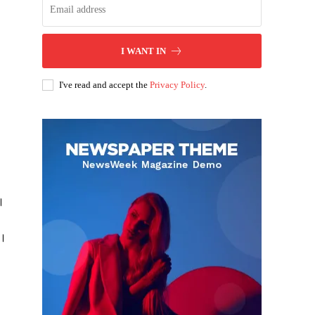
I WANT IN
I've read and accept the
Privacy Policy
.
ै।
ं।