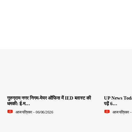
गुरुग्राम नगर निगम-मेयर ऑफिस में IED ब्लास्ट की
UP News Today L
धमकी: ई-म…
पढ़ें 6…
आज पत्रिका
-
06/06/2026
आज पत्रिका
-