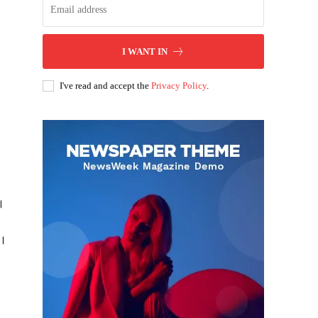
I WANT IN
I've read and accept the
Privacy Policy
.
ै।
ं।