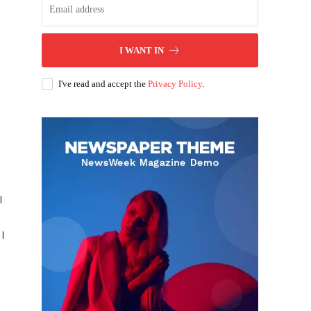
I WANT IN
I've read and accept the
Privacy Policy
.
ै।
ं।