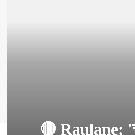
🔴 Raulane: 'च