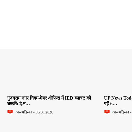
गुरुग्राम नगर निगम-मेयर ऑफिस में IED ब्लास्ट की
UP News Today L
धमकी: ई-म…
पढ़ें 6…
आज पत्रिका
-
06/06/2026
आज पत्रिका
-