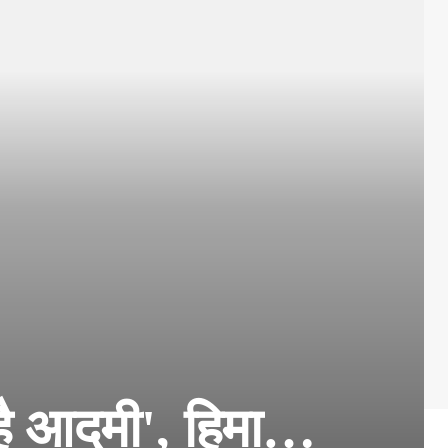
है आदमी', हिमा…