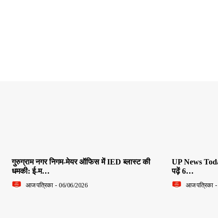
गुरुग्राम नगर निगम-मेयर ऑफिस में IED ब्लास्ट की
UP News Today L
धमकी: ई-म…
पढ़ें 6…
आज पत्रिका
-
06/06/2026
आज पत्रिका
-