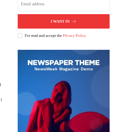
I WANT IN
I've read and accept the
Privacy Policy
.
ै।
ं।