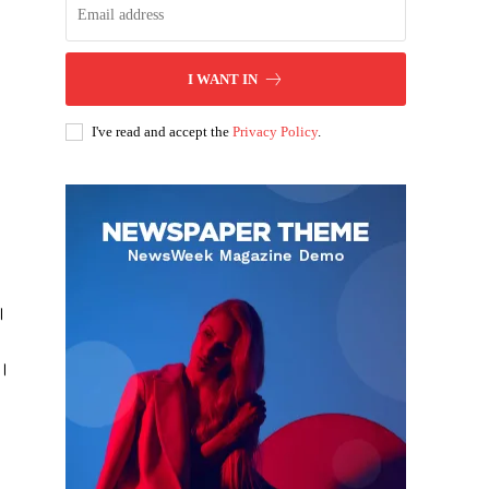
I WANT IN
I've read and accept the
Privacy Policy
.
ै।
ं।