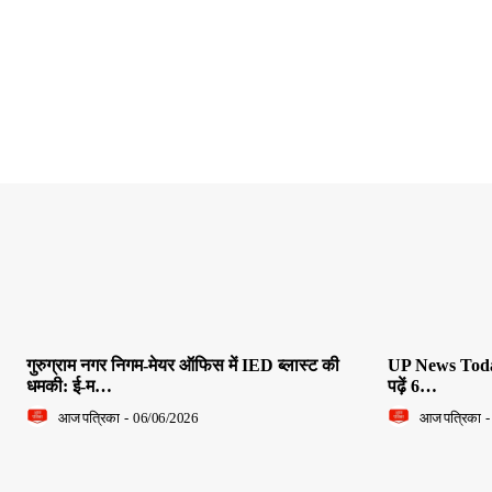
गुरुग्राम नगर निगम-मेयर ऑफिस में IED ब्लास्ट की
UP News Today L
धमकी: ई-म…
पढ़ें 6…
आज पत्रिका
-
06/06/2026
आज पत्रिका
-