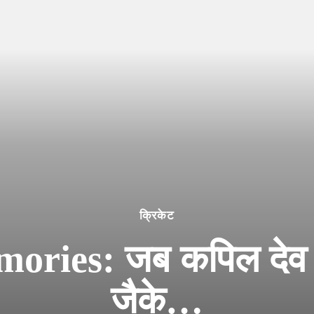
क्रिकेट
ries: जब कपिल देव न
जैके…