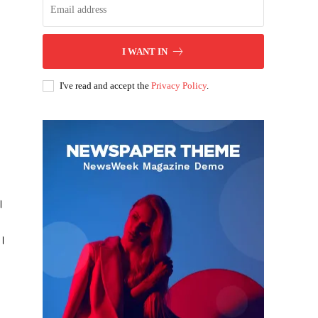
I WANT IN
I've read and accept the
Privacy Policy
.
ै।
ं।