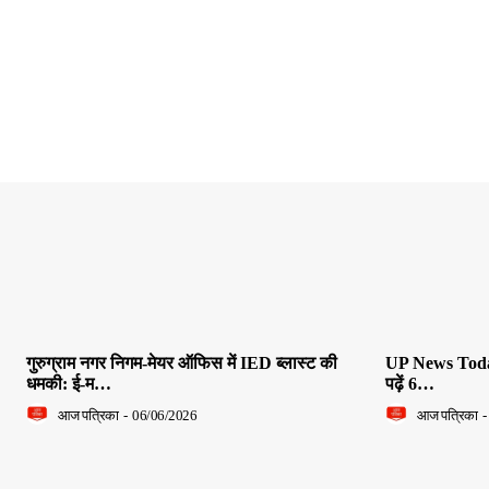
गुरुग्राम नगर निगम-मेयर ऑफिस में IED ब्लास्ट की
UP News Today L
धमकी: ई-म…
पढ़ें 6…
आज पत्रिका
-
06/06/2026
आज पत्रिका
-