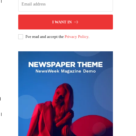
ं।
I WANT IN
I've read and accept the
Privacy Policy
.
ै।
ं।