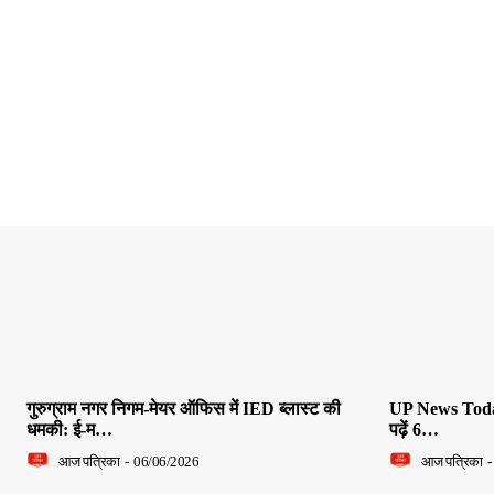
गुरुग्राम नगर निगम-मेयर ऑफिस में IED ब्लास्ट की
UP News Today L
धमकी: ई-म…
पढ़ें 6…
आज पत्रिका
-
06/06/2026
आज पत्रिका
-