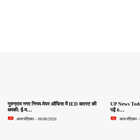
गुरुग्राम नगर निगम-मेयर ऑफिस में IED ब्लास्ट की
UP News Today L
धमकी: ई-म…
पढ़ें 6…
आज पत्रिका
-
06/06/2026
आज पत्रिका
-