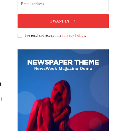
I WANT IN
I've read and accept the
Privacy Policy
.
ै।
ं।