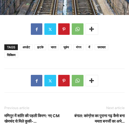
TAGS
अपडेट
झटके
भारत
भूकंप
मंगन
में
समाचार
सिक्किम
Previous article
Next article
मणिपुर में शांति की पहली किरण: नए CM
बंगाल: कांग्रेस का पुराना गढ़ कैसे बना
खेमचंद से मिले कुकी-…
ममता बनर्जी का अभे…