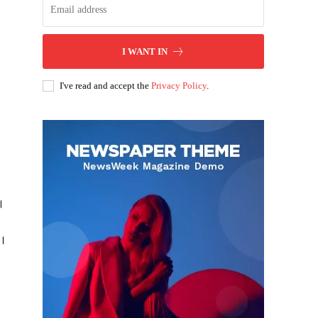
I WANT IN
I've read and accept the
Privacy Policy
.
ै।
ं।