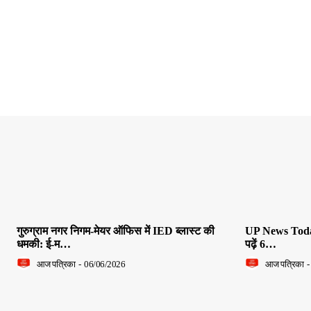
गुरुग्राम नगर निगम-मेयर ऑफिस में IED ब्लास्ट की
UP News Today L
धमकी: ई-म…
पढ़ें 6…
आज पत्रिका
-
06/06/2026
आज पत्रिका
-