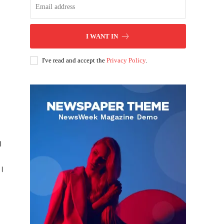
I WANT IN
I've read and accept the
Privacy Policy
.
ै।
ं।