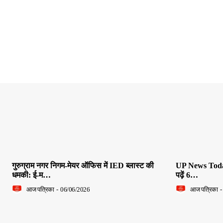
गुरुग्राम नगर निगम-मेयर ऑफिस में IED ब्लास्ट की
UP News Today L
धमकी: ई-म…
पढ़ें 6…
आज पत्रिका
-
06/06/2026
आज पत्रिका
-