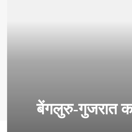
बेंगलुरु-गुजरात