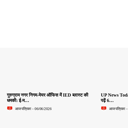
गुरुग्राम नगर निगम-मेयर ऑफिस में IED ब्लास्ट की
UP News Today L
धमकी: ई-म…
पढ़ें 6…
आज पत्रिका
-
06/06/2026
आज पत्रिका
-