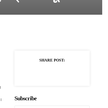
SHARE POST:
ै।
Subscribe
ं।