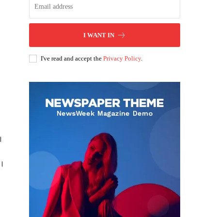
I WANT IN
I've read and accept the
Privacy Policy
.
ै।
ं।