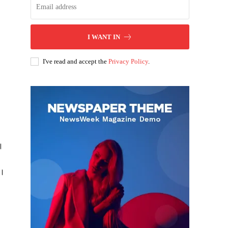
I WANT IN
I've read and accept the
Privacy Policy
.
ै।
ं।