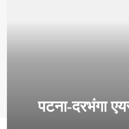
पटना-दरभंगा एयर