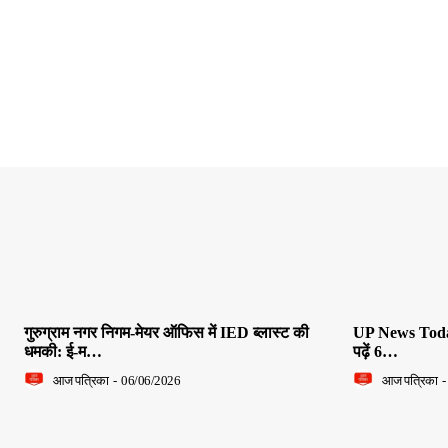
गुरुग्राम नगर निगम-मेयर ऑफिस में IED ब्लास्ट की
UP News Today L
धमकी: ई-म…
पढ़ें 6…
आज पत्रिका
-
06/06/2026
आज पत्रिका
-