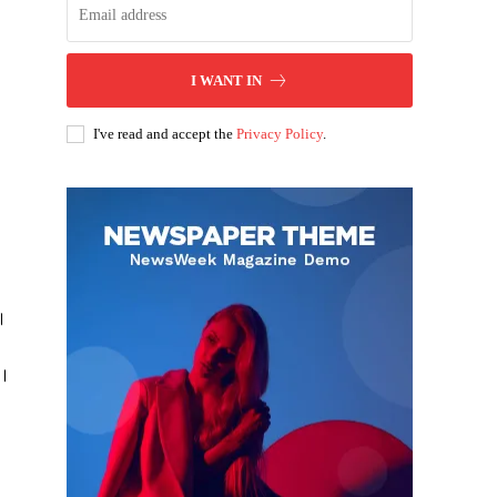
I WANT IN
I've read and accept the
Privacy Policy
.
ै।
ं।