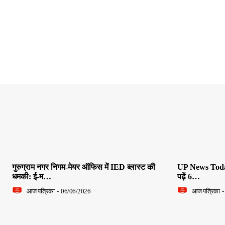
गुरुग्राम नगर निगम-मेयर ऑफिस में IED ब्लास्ट की
UP News Today L
धमकी: ई-म…
पढ़ें 6…
आज पत्रिका
-
06/06/2026
आज पत्रिका
-