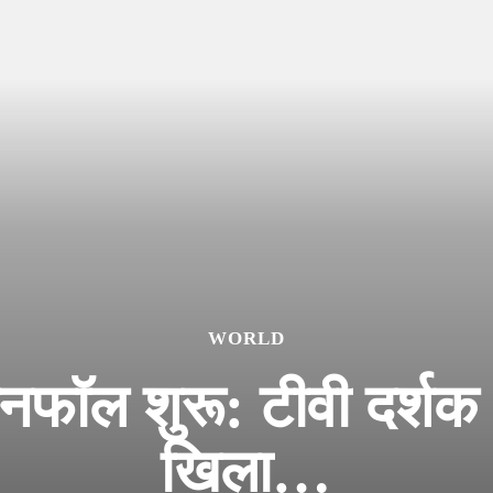
WORLD
नफॉल शुरू: टीवी दर्शक
खिला…