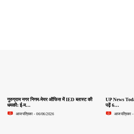
गुरुग्राम नगर निगम-मेयर ऑफिस में IED ब्लास्ट की
UP News Today L
धमकी: ई-म…
पढ़ें 6…
आज पत्रिका
-
06/06/2026
आज पत्रिका
-