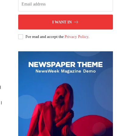
I WANT IN
I've read and accept the
Privacy Policy
.
ै।
ं।