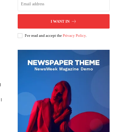
I WANT IN
I've read and accept the
Privacy Policy
.
ै।
ं।