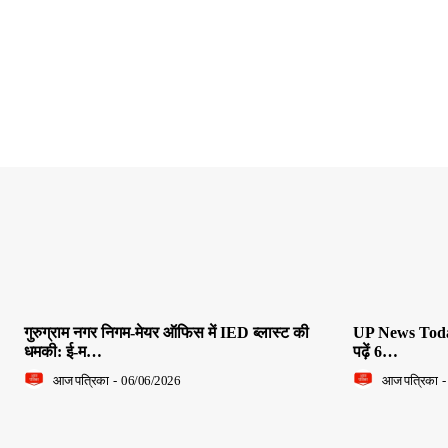
गुरुग्राम नगर निगम-मेयर ऑफिस में IED ब्लास्ट की
UP News Today L
धमकी: ई-म…
पढ़ें 6…
आज पत्रिका
-
06/06/2026
आज पत्रिका
-