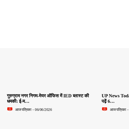
गुरुग्राम नगर निगम-मेयर ऑफिस में IED ब्लास्ट की
UP News Today L
धमकी: ई-म…
पढ़ें 6…
आज पत्रिका
-
06/06/2026
आज पत्रिका
-