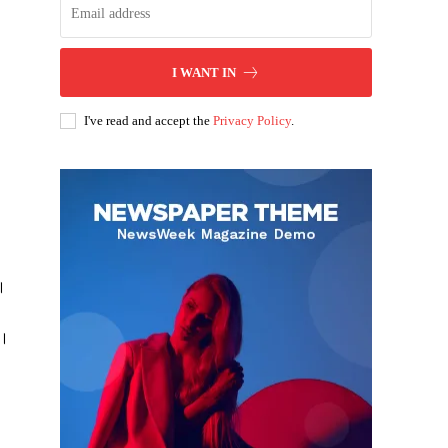
I WANT IN
I've read and accept the
Privacy Policy
.
ै।
ं।