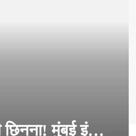
ी छिनना! मुंबई इं…