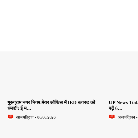
गुरुग्राम नगर निगम-मेयर ऑफिस में IED ब्लास्ट की
UP News Today L
धमकी: ई-म…
पढ़ें 6…
आज पत्रिका
-
06/06/2026
आज पत्रिका
-