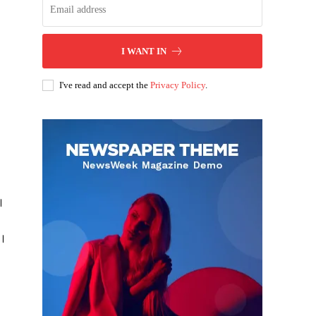
I WANT IN
I've read and accept the
Privacy Policy
.
ै।
ं।