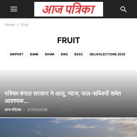
Home
Fruit
FRUIT
AIRPORT
BANK
BIHAR
BIKE
BSSC
DELHI ELECTIONS 2025
FRUIT
INDIA
INDIA-PAKISTAN
JOB
KERALA
MAKE-UP
MARKETING
RAJASTHAN
TECH
TRAVEL
WAR
WORLD
आम मुद्दे
उप-चुनाव
खेल
चुनाव
चुनाव शेड्यूल
जॉब्स
टेक्नोलॉजी
ताज़ा खबर
धर्म
फाइनेंस
बॉलीवुड समाचार
भारत
मनोरंजन
मौसम
राजनीति
राज्य समाचार
पश्चिम बंगाल सरकार ने आलू, प्याज, फल-सब्जियों समेत
राष्ट्रीय
लाइफस्टाइल
व्यापार
शिक्षा
शेयर बाजार
आवश्यक…
आज पत्रिका
-
27/05/2026