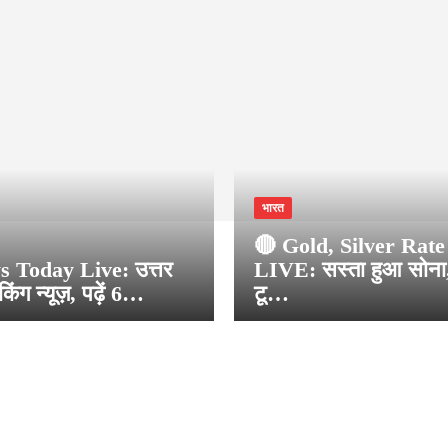
भारत
🔴 Gold, Silver Rat
 Today Live: उत्तर
LIVE: सस्ता हुआ सोना, 
ेकिंग न्यूज़, पढ़ें 6…
टू…