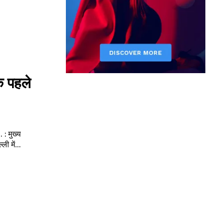
े पहले
 : मुख्य
ी में...