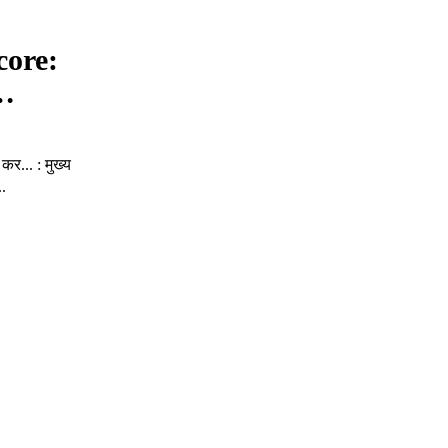
core:
र…
र... : मुख्य
.