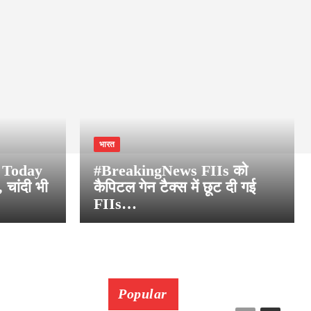
भारत
e Today
#BreakingNews FIIs को
चांदी भी
कैपिटल गेन टैक्स में छूट दी गई
FIIs…
Popular